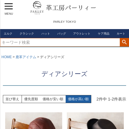
MENU
PARLEY TOKYO
エルク
クラシック
ハット
バッグ
アウトレット
ケア用品
カート
HOME
鹿革アイテム
ディアシリーズ
ディアシリーズ
2
件中
1
-
2
件表示
並び替え
優先度順
価格が安い順
価格が高い順