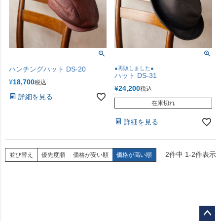
ハンチングハット DS-20
●再販しました●
ハット DS-31
¥
18,700
税込
¥
24,200
税込
詳細を見る
在庫切れ
詳細を見る
2
件中
1
-
2
件表示
並び替え
優先度順
価格が安い順
価格が高い順