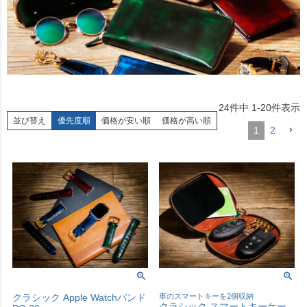
24
件中
1
-
20
件表示
並び替え
優先度順
価格が安い順
価格が高い順
1
2
クラシック Apple Watchバンド
車のスマートキーを2個収納
クラシック スマートキーケー