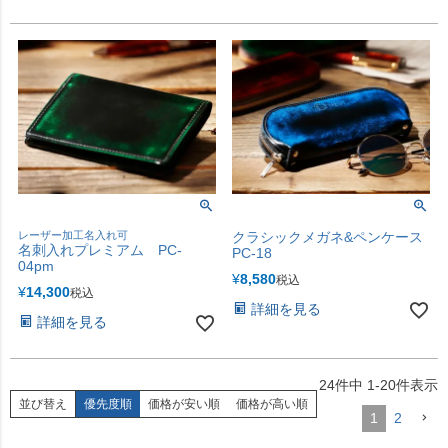
レーザー加工名入れ可
クラシックメガネ&ペンケース
名刺入れプレミアム PC-
PC-18
04pm
¥
8,580
税込
¥
14,300
税込
詳細を見る
詳細を見る
24
件中
1
-
20
件表示
並び替え
優先度順
価格が安い順
価格が高い順
1
2