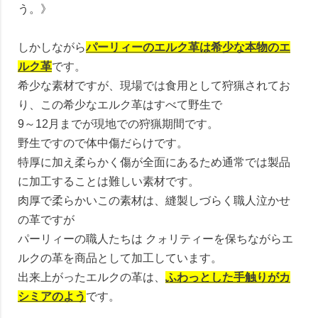
う。》
しかしながら
パーリィーのエルク革は希少な本物のエ
ルク革
です。
希少な素材ですが、現場では食用として狩猟されてお
り、この希少なエルク革はすべて野生で
9～12月までが現地での狩猟期間です。
野生ですので体中傷だらけです。
特厚に加え柔らかく傷が全面にあるため通常では製品
に加工することは難しい素材です。
肉厚で柔らかいこの素材は、縫製しづらく職人泣かせ
の革ですが
パーリィーの職人たちは クォリティーを保ちながらエ
ルクの革を商品として加工しています。
出来上がったエルクの革は、
ふわっとした手触りがカ
シミアのよう
です。