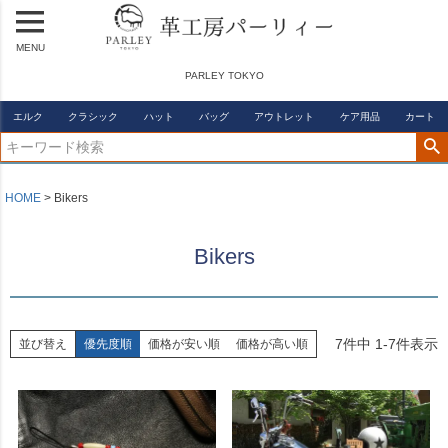
MENU
PARLEY TOKYO
エルク
クラシック
ハット
バッグ
アウトレット
ケア用品
カート
HOME
Bikers
Bikers
7
件中
1
-
7
件表示
並び替え
優先度順
価格が安い順
価格が高い順