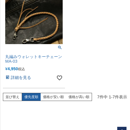
丸編みウォレットキーチェーン
MA-03
¥
4,950
税込
詳細を見る
7
件中
1
-
7
件表示
並び替え
優先度順
価格が安い順
価格が高い順