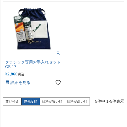
クラシック専用お手入れセット
CS-17
¥
2,860
税込
詳細を見る
5
件中
1
-
5
件表示
並び替え
優先度順
価格が安い順
価格が高い順