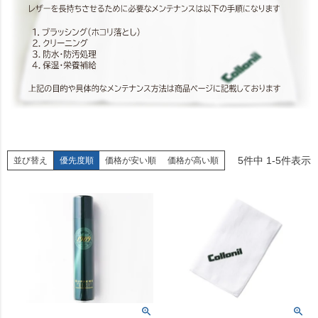
5
件中
1
-
5
件表示
並び替え
優先度順
価格が安い順
価格が高い順