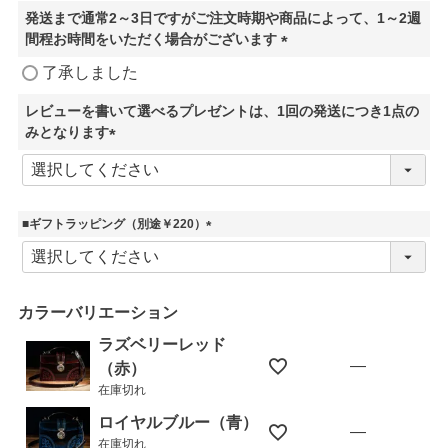
発送まで通常2～3日ですがご注文時期や商品によって、1～2週
間程お時間をいただく場合がございます
(
了承しました
必
須
レビューを書いて選べるプレゼントは、1回の発送につき1点の
)
みとなります
(
必
須
)
■ギフトラッピング（別途￥220）
(
必
須
)
カラーバリエーション
ラズベリーレッド
—
（赤）
在庫切れ
ロイヤルブルー（青）
—
在庫切れ