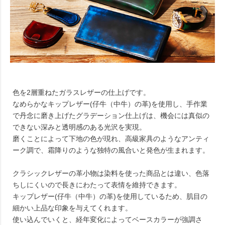
色を2層重ねたガラスレザーの仕上げです。
なめらかなキップレザー(仔牛（中牛）の革)を使用し、手作業
で丹念に磨き上げたグラデーション仕上げは、機会には真似の
できない深みと透明感のある光沢を実現。
磨くことによって下地の色が現れ、高級家具のようなアンティ
ーク調で、霜降りのような独特の風合いと発色が生まれます。
クラシックレザーの革小物は染料を使った商品とは違い、色落
ちしにくいので長きにわたって表情を維持できます。
キップレザー(仔牛（中牛）の革)を使用しているため、肌目の
細かい上品な印象を与えてくれます。
使い込んでいくと、経年変化によってベースカラーが強調さ