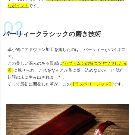
なポイント
です。
パーリィークラシックの磨き技術
革小物にアドヴァン加工を施したのは、パーリィーがパイオニ
ア。
この美しい深みのある質感は
”カブトムシの持つツヤツヤした光
沢”
に魅せられ、これをなんとか革に落し込めないか、と 試行
錯誤の末に生み出されました。
そして最初に開発した革が、この
【ラスベリーレッド】
です。