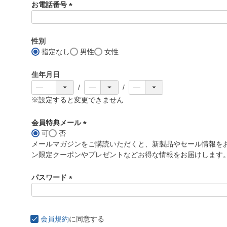
お電話番号
(
必
須
性別
)
指定なし
男性
女性
生年月日
※設定すると変更できません
会員特典メール
可
否
(
メールマガジンをご購読いただくと、新製品やセール情報を
必
ン限定クーポンやプレゼントなどお得な情報をお届けします
須
)
パスワード
(
必
須
会員規約
に同意する
)