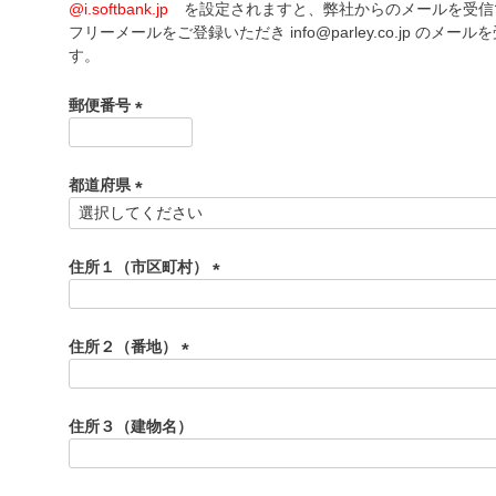
)
@i.softbank.jp
を設定されますと、弊社からのメールを受信
フリーメールをご登録いただき info@parley.co.jp の
す。
郵便番号
(
必
須
都道府県
)
(
必
須
住所１（市区町村）
)
(
必
須
住所２（番地）
)
(
必
須
住所３（建物名）
)