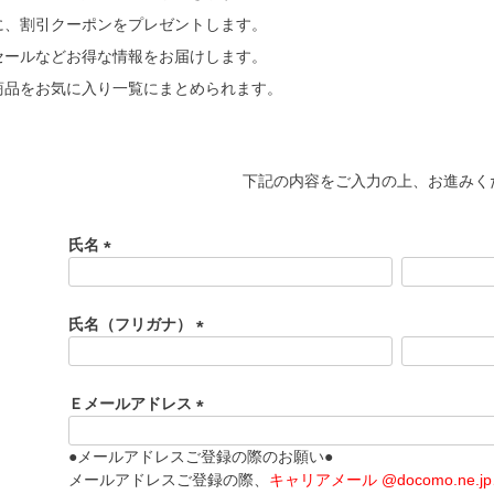
に、割引クーポンをプレゼントします。
セールなどお得な情報をお届けします。
商品をお気に入り一覧にまとめられます。
下記の内容をご入力の上、お進みく
氏名
(
必
須
氏名（フリガナ）
)
(
必
須
Ｅメールアドレス
)
(
必
●メールアドレスご登録の際のお願い●
須
メールアドレスご登録の際、
キャリアメール @docomo.ne.jp、