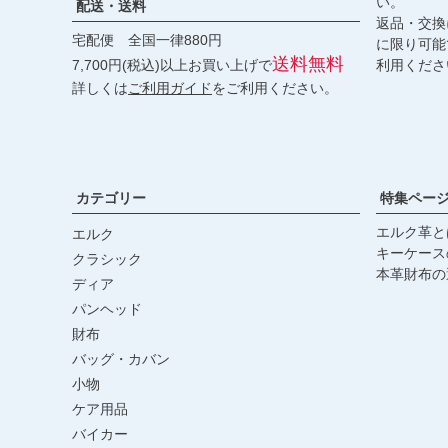
い。
配送・送料
返品・交換
宅配便 全国一律880円
に限り可能
送料無料
7,700円(税込)以上お買い上げで
利用くださ
詳しくは
ご利用ガイド
をご利用ください。
カテゴリー
特集ペー
エルク革と
エルク
キーケース
クラシック
本革財布の
ディア
パンヘッド
財布
バッグ・カバン
小物
ケア用品
バイカー