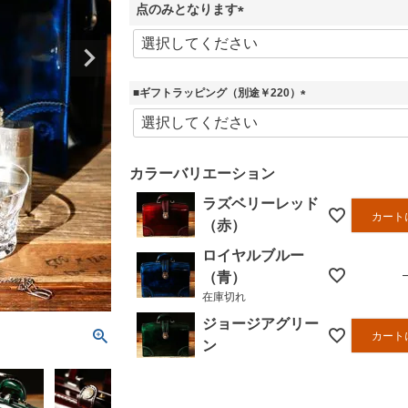
)
点のみとなります
(
必
須
)
■ギフトラッピング（別途￥220）
(
必
須
)
カラーバリエーション
ラズベリーレッド
カート
（赤）
ロイヤルブルー
（青）
在庫切れ
ジョージアグリー
カート
ン