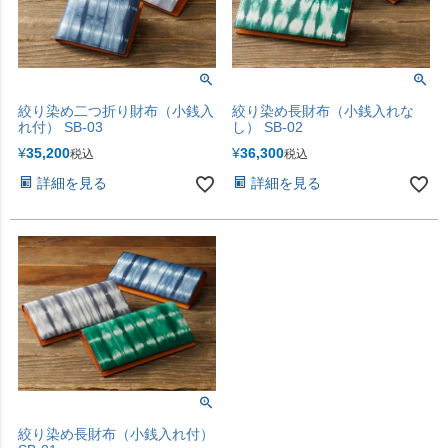
絞り染め二つ折り財布（小銭入
絞り染め長財布（小銭入れな
れ付） SB-03
し） SB-02
¥
35,200
¥
36,300
税込
税込
詳細を見る
詳細を見る
絞り染め長財布（小銭入れ付）