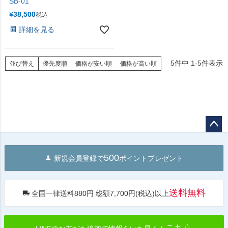
SB-01
¥
38,500
税込
詳細を見る
5
件中
1
-
5
件表示
並び替え
優先度順
価格が安い順
価格が高い順
ペー
ジト
500
新規会員登録で
ポイントプレゼント
ップ
へ
送料無料
全国一律送料880円 総額7,700円(税込)以上
こちら