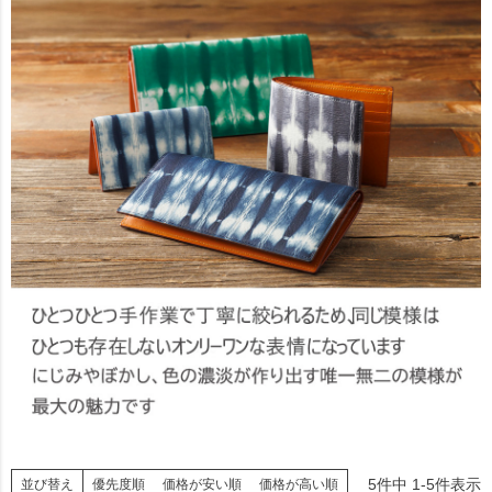
5
件中
1
-
5
件表示
並び替え
優先度順
価格が安い順
価格が高い順