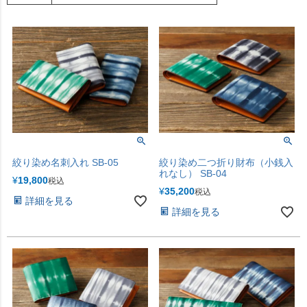
絞り染め名刺入れ SB-05
絞り染め二つ折り財布（小銭入
れなし） SB-04
¥
19,800
税込
¥
35,200
税込
詳細を見る
詳細を見る