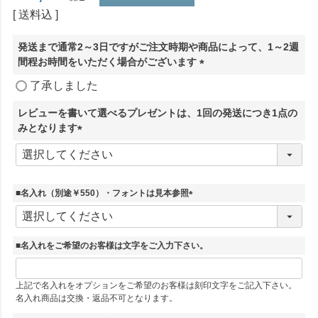
送料込
発送まで通常2～3日ですがご注文時期や商品によって、1～2週
間程お時間をいただく場合がございます
(
了承しました
必
須
レビューを書いて選べるプレゼントは、1回の発送につき1点の
)
みとなります
(
必
須
)
■名入れ（別途￥550）・フォントは見本参照
(
必
須
■名入れをご希望のお客様は文字をご入力下さい。
)
上記で名入れをオプションをご希望のお客様は刻印文字をご記入下さい。
名入れ商品は交換・返品不可となります。