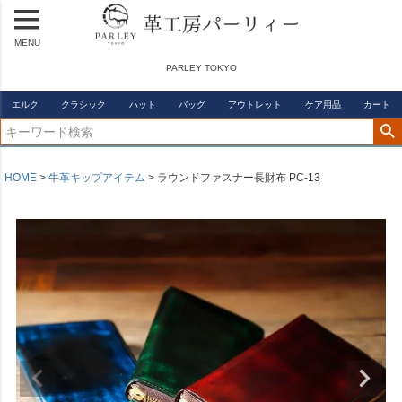
MENU
PARLEY TOKYO
エルク
クラシック
ハット
バッグ
アウトレット
ケア用品
カート
HOME
牛革キップアイテム
ラウンドファスナー長財布 PC-13