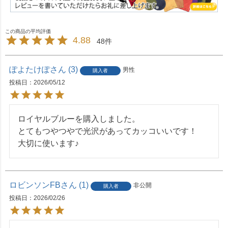
4.88
48
ぽよたけぽ
3
男性
購入者
投稿日
2026/05/12
ロイヤルブルーを購入しました。

とてもつやつやで光沢があってカッコいいです！

大切に使います♪
ロビンソンFB
1
非公開
購入者
投稿日
2026/02/26