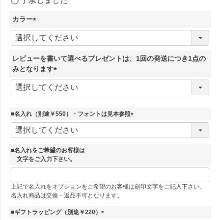
了承しました
必
須
カラー
)
(
必
須
レビューを書いて選べるプレゼントは、1回の発送につき1点の
)
みとなります
(
必
須
)
■名入れ（別途￥550）・フォントは見本参照
(
必
須
■名入れをご希望のお客様は
)
文字をご入力下さい。
上記で名入れをオプションをご希望のお客様は刻印文字をご記入下さい。
名入れ商品は交換・返品不可となります。
■ギフトラッピング（別途￥220）