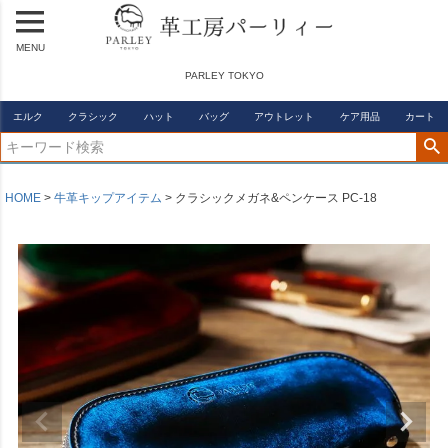
MENU
PARLEY TOKYO
エルク
クラシック
ハット
バッグ
アウトレット
ケア用品
カート
HOME
牛革キップアイテム
クラシックメガネ&ペンケース PC-18