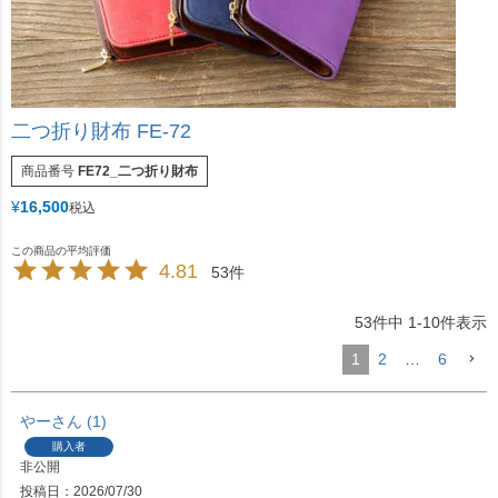
二つ折り財布 FE-72
商品番号
FE72_二つ折り財布
¥
16,500
税込
4.81
53
53
件中
1
-
10
件表示
1
2
…
6
やー
1
購入者
非公開
投稿日
2026/07/30