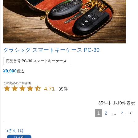
クラシック スマートキーケース PC-30
商品番号
PC-30 スマートキーケース
¥
9,900
税込
4.71
35
35
件中
1
-
10
件表示
1
2
…
4
n
1
購入者