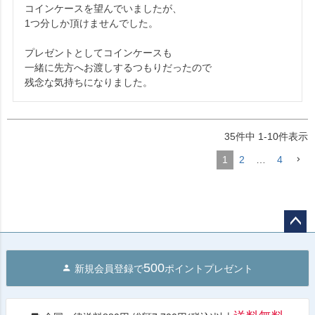
コインケースを望んでいましたが、

1つ分しか頂けませんでした。

プレゼントとしてコインケースも

一緒に先方へお渡しするつもりだったので

35
件中
1
-
10
件表示
1
2
…
4
ペー
ジト
500
新規会員登録で
ポイントプレゼント
ップ
へ