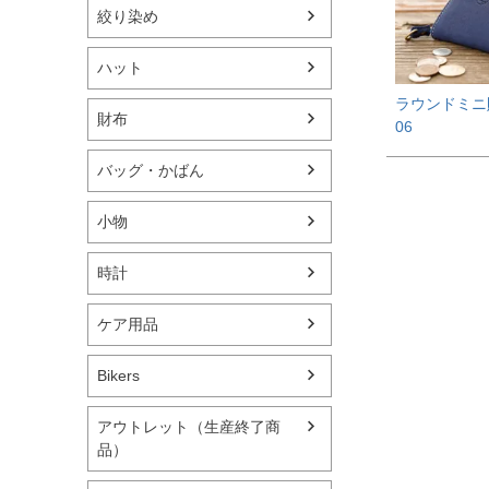
絞り染め
ハット
ラウンドミニ財
財布
06
バッグ・かばん
小物
時計
ケア用品
Bikers
アウトレット（生産終了商
品）