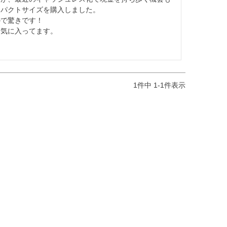
パクトサイズを購入しました。

で驚きです！

気に入ってます。

。
1
件中
1
-
1
件表示