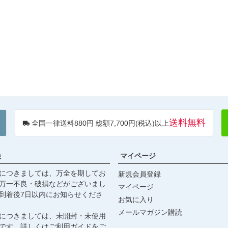
送料無料
全国一律送料880円 総額7,700円(税込)以上
換
マイページ
につきましては、万全を期してお
新規会員登録
万一不良・破損などがございまし
マイページ
到着後7日以内にお知らせくださ
お気に入り
メールマガジン購読
につきましては、未開封・未使用
です。詳しくは
ご利用ガイド
をご