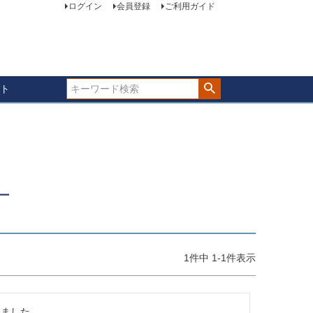
ログイン
会員登録
ご利用ガイド
ト
ー
1
件中
1
-
1
件表示
ました。
