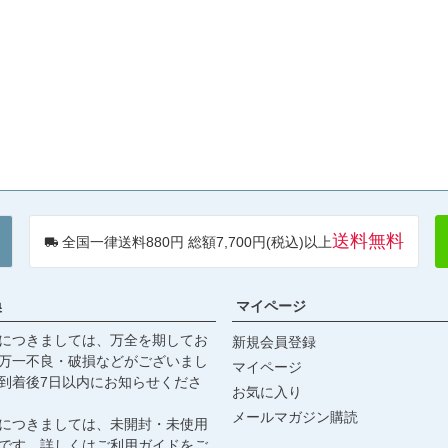
送料無料
全国一律送料880円 総額7,700円(税込)以上
換
マイページ
につきましては、万全を期してお
新規会員登録
万一不良・破損などがございまし
マイページ
到着後7日以内にお知らせくださ
お気に入り
メールマガジン購読
につきましては、未開封・未使用
です。詳しくは
ご利用ガイド
をご