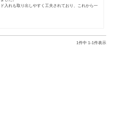
ード入れも取り出しやすく工夫されており、これから一
1
件中
1
-
1
件表示