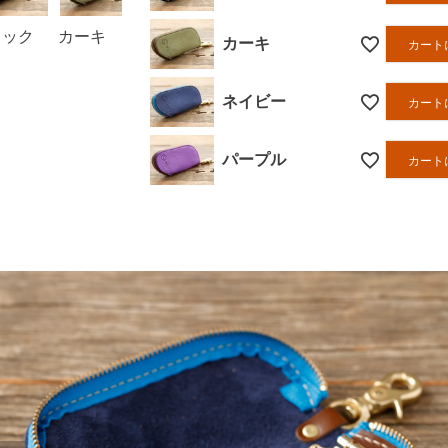
ラック
カーキ
ネイビー
パープル
カーキ
カート
ネイビー
カート
パープル
カート