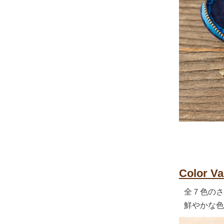
Color Va
全７色のさ
鮮やかな色