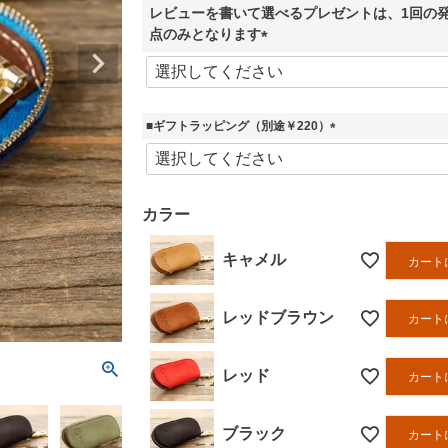
レビューを書いて選べるプレゼントは、1回の発
)
点のみとなります
(
必
須
)
■ギフトラッピング（別途￥220）
(
必
須
)
カラー
キャメル
カート
レッドブラウン
カート
レッド
カート
ブラック
カート