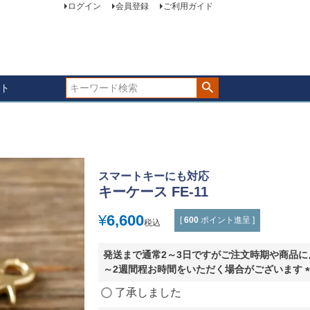
ログイン
会員登録
ご利用ガイド
ト
スマートキーにも対応
キーケース FE-11
¥
6,600
[
600
ポイント進呈 ]
税込
発送まで通常2～3日ですがご注文時期や商品に
～2週間程お時間をいただく場合がございます
(
了承しました