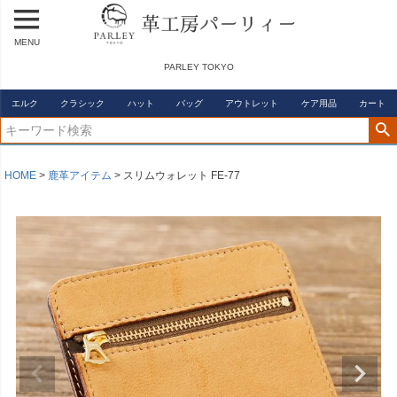
MENU
PARLEY TOKYO
エルク
クラシック
ハット
バッグ
アウトレット
ケア用品
カート
HOME
鹿革アイテム
スリムウォレット FE-77