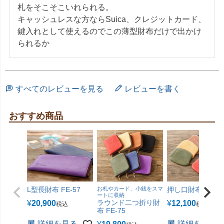
札をそこそこいれられる。

キャッシュレスな方ならSuica、クレジットカード、
鍵入れとして使えるのでこの薄型財布だけで出かけ
られるか
すべてのレビューを見る
レビューを書く
おすすめ商品
L型長財布 FE-57
お札やカード、小銭をスマ
押し口財布 FE-70
ートに収納
ラウンド二つ折り財
¥
20,900
¥
12,100
税込
税込
布 FE-75
詳細を見る
詳細を見る