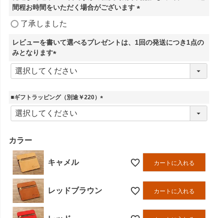
間程お時間をいただく場合がございます
(
了承しました
必
須
レビューを書いて選べるプレゼントは、1回の発送につき1点の
)
みとなります
(
必
須
)
■ギフトラッピング（別途￥220）
(
必
須
)
カラー
キャメル
カートに入れる
レッドブラウン
カートに入れる