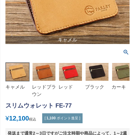
キャメル
キャメル
レッドブラ
レッド
ブラック
カーキ
ウン
スリムウォレット FE-77
¥
12,100
[
1,100
ポイント進呈 ]
税込
発送まで通常2～3日ですがご注文時期や商品によって、1～2週