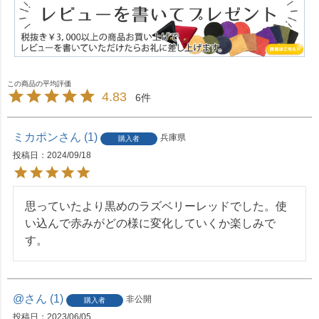
4.83
6
ミカポン
1
兵庫県
購入者
投稿日
2024/09/18
思っていたより黒めのラズベリーレッドでした。使
い込んで赤みがどの様に変化していくか楽しみで
す。
@
1
非公開
購入者
投稿日
2023/06/05