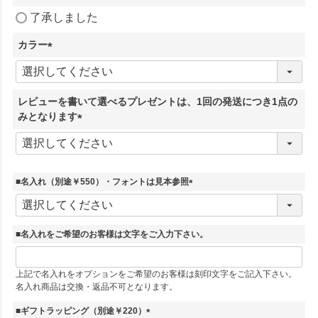
(
了承しました
必
須
カラー
)
(
必
須
レビューを書いて選べるプレゼントは、1回の発送につき1点の
)
みとなります
(
必
須
)
■名入れ（別途￥550）・フォントは見本参照
(
必
須
■名入れをご希望のお客様は文字をご入力下さい。
)
上記で名入れをオプションをご希望のお客様は刻印文字をご記入下さい。
名入れ商品は交換・返品不可となります。
■ギフトラッピング（別途￥220）