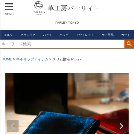
MENU
PARLEY TOKYO
エルク
クラシック
ハット
バッグ
アウトレット
ケア用品
カート
HOME
牛革キップアイテム
スリム財布 PC-27