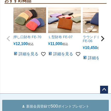
おすすめ商品
押し口財布 FE-70
Ｌ型財布 FE-07
ラウンドミニ財布
FE-06
¥
12,100
¥
11,000
税込
税込
¥
10,450
税込
詳細を見る
詳細を見る
詳細を見る
ペー
ジト
500
新規会員登録で
ポイントプレゼント
ップ