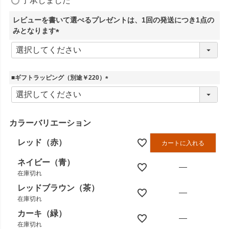
了承しました
必
須
レビューを書いて選べるプレゼントは、1回の発送につき1点の
)
みとなります
(
必
須
)
■ギフトラッピング（別途￥220）
(
必
須
)
カラーバリエーション
レッド（赤）
カートに入れる
ネイビー（青）
—
在庫切れ
レッドブラウン（茶）
—
在庫切れ
カーキ（緑）
—
在庫切れ