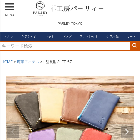
MENU
PARLEY TOKYO
エルク
クラシック
ハット
バッグ
アウトレット
ケア用品
カート
HOME
鹿革アイテム
L型長財布 FE-57