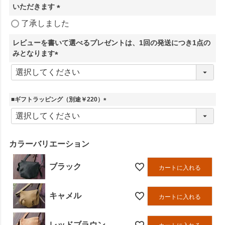
いただきます
(
了承しました
必
須
レビューを書いて選べるプレゼントは、1回の発送につき1点の
)
みとなります
(
必
須
)
■ギフトラッピング（別途￥220）
(
必
須
)
カラーバリエーション
ブラック
カートに入れる
キャメル
カートに入れる
レッドブラウン