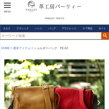
MENU
PARLEY TOKYO
エルク
クラシック
ハット
バッグ
アウトレット
ケア用品
カート
HOME
鹿革アイテム
ショルダーバッグ FE-02