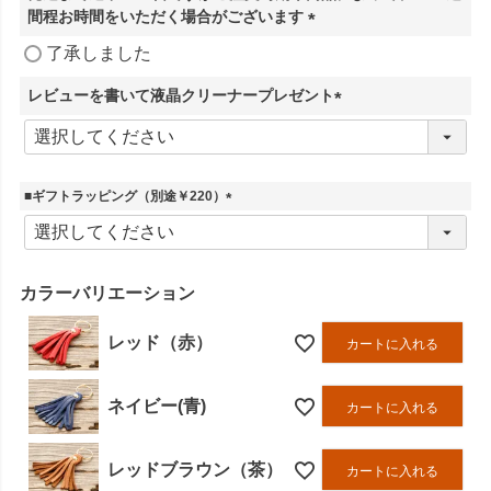
間程お時間をいただく場合がございます
(
了承しました
必
須
レビューを書いて液晶クリーナープレゼント
)
(
必
須
)
■ギフトラッピング（別途￥220）
(
必
須
)
カラーバリエーション
レッド（赤）
カートに入れる
ネイビー(青)
カートに入れる
レッドブラウン（茶）
カートに入れる