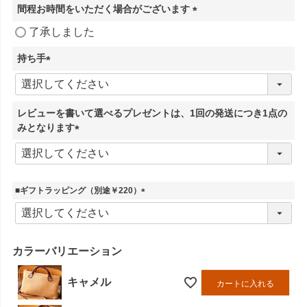
間程お時間をいただく場合がございます
(
了承しました
必
須
持ち手
)
(
必
須
レビューを書いて選べるプレゼントは、1回の発送につき1点の
)
みとなります
(
必
須
)
■ギフトラッピング（別途￥220）
(
必
須
)
カラーバリエーション
キャメル
カートに入れる