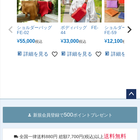
ショルダーバッグ
ボディバッグ FE-
ショルダーポーチ
FE-02
44
FE-59
¥
55,000
¥
33,000
¥
12,100
税込
税込
税込
詳細を見る
詳細を見る
詳細を見る
ペー
ジト
500
新規会員登録で
ポイントプレゼント
ップ
へ
送料無料
全国一律送料880円 総額7,700円(税込)以上