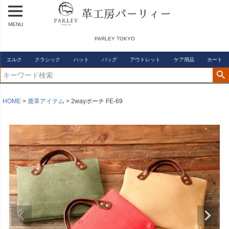
MENU
PARLEY TOKYO
エルク
クラシック
ハット
バッグ
アウトレット
ケア用品
カート
HOME
鹿革アイテム
2wayポーチ FE-69